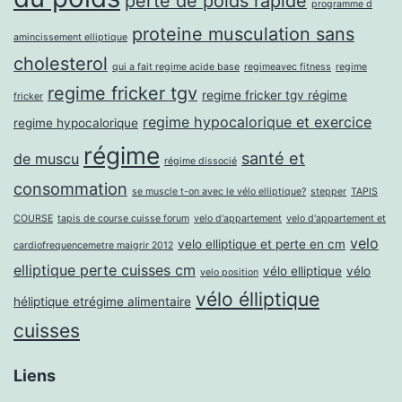
perte de poids rapide
programme d
proteine musculation sans
amincissement elliptique
cholesterol
qui a fait regime acide base
regimeavec fitness
regime
regime fricker tgv
regime fricker tgv régime
fricker
regime hypocalorique et exercice
regime hypocalorique
régime
santé et
de muscu
régime dissocié
consommation
se muscle t-on avec le vélo elliptique?
stepper
TAPIS
COURSE
tapis de course cuisse forum
velo d'appartement
velo d'appartement et
velo
velo elliptique et perte en cm
cardiofrequencemetre maigrir 2012
elliptique perte cuisses cm
vélo elliptique
vélo
velo position
vélo élliptique
héliptique etrégime alimentaire
cuisses
Liens