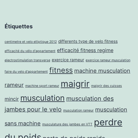
Étiquettes
differents type de velo fitness
centimetre et velo elliptique 2012
efficacité fitness regime
efficacité du vélo d'appartement
exercice rameur
electrostimulation transverse
exercice rameur musculation
fitness
machine musculation
faire du velo d'appartement
maigrir
rameur
machine sport rameur
maigrir des cuisses
musculation
musculation des
mincir
jambes pour le velo
musculation
musculation rameur
perdre
sans machine
musculature des jambes en VTT
du poids