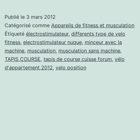
un
électrostimula
Publié le
3 mars 2012
performant
Catégorisé comme
Appareils de fitness et musculation
Étiqueté
électrostimulateur
,
differents type de velo
fitness
,
electrostimulateur nuque
,
minceur avec la
machine
,
musculation
,
musculation sans machine
,
TAPIS COURSE
,
tapis de course cuisse forum
,
vélo
d'appartement 2012
,
velo position