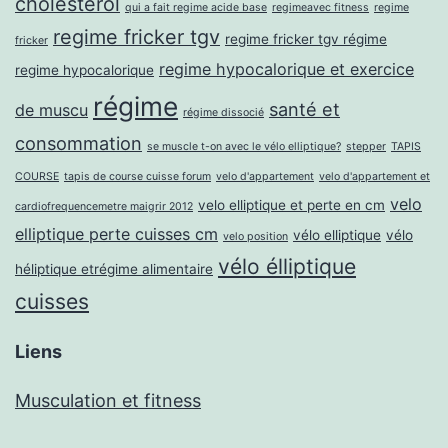
cholesterol
qui a fait regime acide base
regimeavec fitness
regime
regime fricker tgv
regime fricker tgv régime
fricker
regime hypocalorique et exercice
regime hypocalorique
régime
santé et
de muscu
régime dissocié
consommation
se muscle t-on avec le vélo elliptique?
stepper
TAPIS
COURSE
tapis de course cuisse forum
velo d'appartement
velo d'appartement et
velo
velo elliptique et perte en cm
cardiofrequencemetre maigrir 2012
elliptique perte cuisses cm
vélo elliptique
vélo
velo position
vélo élliptique
héliptique etrégime alimentaire
cuisses
Liens
Musculation et fitness