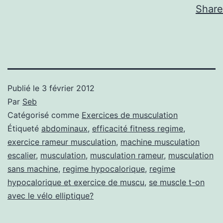
Share
Publié le
3 février 2012
Par
Seb
Catégorisé comme
Exercices de musculation
Étiqueté
abdominaux
,
efficacité fitness regime
,
exercice rameur musculation
,
machine musculation
escalier
,
musculation
,
musculation rameur
,
musculation
sans machine
,
regime hypocalorique
,
regime
hypocalorique et exercice de muscu
,
se muscle t-on
avec le vélo elliptique?