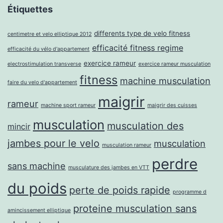
Étiquettes
differents type de velo fitness
centimetre et velo elliptique 2012
efficacité fitness regime
efficacité du vélo d'appartement
exercice rameur
electrostimulation transverse
exercice rameur musculation
fitness
machine musculation
faire du velo d'appartement
maigrir
rameur
machine sport rameur
maigrir des cuisses
musculation
musculation des
mincir
jambes pour le velo
musculation
musculation rameur
perdre
sans machine
musculature des jambes en VTT
du poids
perte de poids rapide
programme d
proteine musculation sans
amincissement elliptique